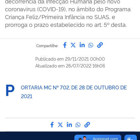
decorrência da Infecção Humana pelo novo
coronavírus (COVID-19), no âmbito do Programa
Criança Feliz/Primeira Infância no SUAS, e
prorroga o prazo estabelecido no art. 5º desta.
Compartilhe por Facebook
Compartilhe por Twitter
Compartilhe por Lin
Compartilhe por
link para Copi
Compartilhe:
Publicado em
29/11/2021 00h00
Atualizado em
26/07/2022 16h06
P
ORTARIA MC Nº 702, DE 28 DE OUTUBRO DE
2021
Compartilhe por Facebook
Compartilhe por Twitter
Compartilhe por LinkedI
Compartilhe por Wha
link para Copiar pa