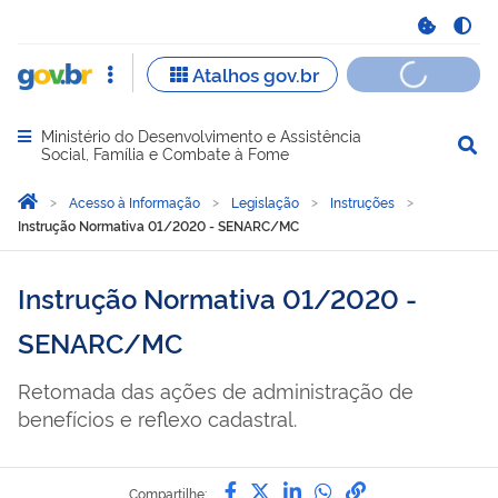
Ministério do Desenvolvimento e Assistência
Abrir menu principal de navegação
Social, Família e Combate à Fome
Você está aqui:
Página Inicial
Acesso à Informação
Legislação
Instruções
Instrução Normativa 01/2020 - SENARC/MC
Instrução Normativa 01/2020 -
SENARC/MC
Retomada das ações de administração de
benefícios e reflexo cadastral.
Compartilhe por Facebook
Compartilhe por Twitter
Compartilhe por Lin
Compartilhe por
link para Copi
Compartilhe: