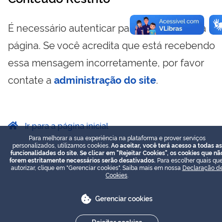
É necessário autenticar para visualizar essa
página. Se você acredita que está recebendo
essa mensagem incorretamente, por favor
contate a
administração do site
.
Ir para a página inicial
Para melhorar a sua experiência na plataforma e prover serviços
personalizados, utilizamos cookies.
Ao aceitar, você terá acesso a todas as
funcionalidades do site. Se clicar em "Rejeitar Cookies", os cookies que nã
forem estritamente necessários serão desativados.
Para escolher quais que
autorizar, clique em "Gerenciar cookies". Saiba mais em nossa
Declaração d
Cookies
.
Gerenciar cookies
Rejeitar cookies