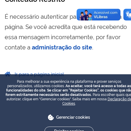
É necessário autenticar para visualizar essa
página. Se você acredita que está recebendo
essa mensagem incorretamente, por favor
contate a
administração do site
.
Ir para a página inicial
Para melhorar a sua experiência na plataforma e prover serviços
personalizados, utilizamos cookies.
Ao aceitar, você terá acesso a todas as
funcionalidades do site. Se clicar em "Rejeitar Cookies", os cookies que nã
forem estritamente necessários serão desativados.
Para escolher quais que
autorizar, clique em "Gerenciar cookies". Saiba mais em nossa
Declaração d
Cookies
.
Gerenciar cookies
Rejeitar cookies