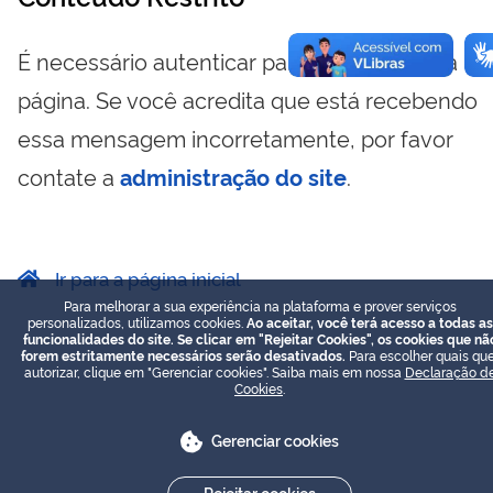
É necessário autenticar para visualizar essa
página. Se você acredita que está recebendo
essa mensagem incorretamente, por favor
contate a
administração do site
.
Ir para a página inicial
Para melhorar a sua experiência na plataforma e prover serviços
personalizados, utilizamos cookies.
Ao aceitar, você terá acesso a todas as
funcionalidades do site. Se clicar em "Rejeitar Cookies", os cookies que nã
forem estritamente necessários serão desativados.
Para escolher quais que
autorizar, clique em "Gerenciar cookies". Saiba mais em nossa
Declaração d
Cookies
.
Gerenciar cookies
Rejeitar cookies