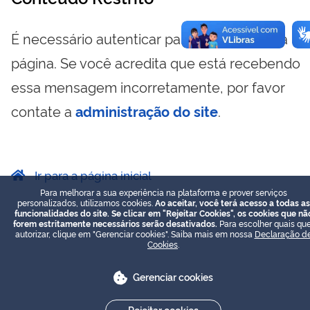
É necessário autenticar para visualizar essa
página. Se você acredita que está recebendo
essa mensagem incorretamente, por favor
contate a
administração do site
.
Ir para a página inicial
Para melhorar a sua experiência na plataforma e prover serviços
personalizados, utilizamos cookies.
Ao aceitar, você terá acesso a todas as
funcionalidades do site. Se clicar em "Rejeitar Cookies", os cookies que nã
forem estritamente necessários serão desativados.
Para escolher quais que
autorizar, clique em "Gerenciar cookies". Saiba mais em nossa
Declaração d
Cookies
.
Gerenciar cookies
Rejeitar cookies