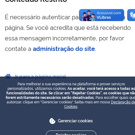
É necessário autenticar para visualizar essa
página. Se você acredita que está recebendo
essa mensagem incorretamente, por favor
contate a
administração do site
.
Ir para a página inicial
Para melhorar a sua experiência na plataforma e prover serviços
personalizados, utilizamos cookies.
Ao aceitar, você terá acesso a todas as
funcionalidades do site. Se clicar em "Rejeitar Cookies", os cookies que nã
forem estritamente necessários serão desativados.
Para escolher quais que
autorizar, clique em "Gerenciar cookies". Saiba mais em nossa
Declaração d
Cookies
.
Gerenciar cookies
Rejeitar cookies