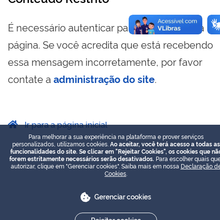
É necessário autenticar para visualizar essa
página. Se você acredita que está recebendo
essa mensagem incorretamente, por favor
contate a
administração do site
.
Ir para a página inicial
Para melhorar a sua experiência na plataforma e prover serviços
personalizados, utilizamos cookies.
Ao aceitar, você terá acesso a todas as
funcionalidades do site. Se clicar em "Rejeitar Cookies", os cookies que nã
forem estritamente necessários serão desativados.
Para escolher quais que
autorizar, clique em "Gerenciar cookies". Saiba mais em nossa
Declaração d
Cookies
.
Gerenciar cookies
Rejeitar cookies