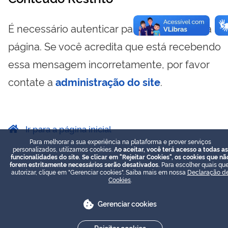
É necessário autenticar para visualizar essa
página. Se você acredita que está recebendo
essa mensagem incorretamente, por favor
contate a
administração do site
.
Ir para a página inicial
Para melhorar a sua experiência na plataforma e prover serviços
personalizados, utilizamos cookies.
Ao aceitar, você terá acesso a todas as
funcionalidades do site. Se clicar em "Rejeitar Cookies", os cookies que nã
forem estritamente necessários serão desativados.
Para escolher quais que
autorizar, clique em "Gerenciar cookies". Saiba mais em nossa
Declaração d
Cookies
.
Gerenciar cookies
Rejeitar cookies