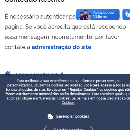
É necessário autenticar para visualizar essa
página. Se você acredita que está recebendo
essa mensagem incorretamente, por favor
contate a
administração do site
.
Ir para a página inicial
Para melhorar a sua experiência na plataforma e prover serviços
personalizados, utilizamos cookies.
Ao aceitar, você terá acesso a todas as
funcionalidades do site. Se clicar em "Rejeitar Cookies", os cookies que nã
forem estritamente necessários serão desativados.
Para escolher quais que
autorizar, clique em "Gerenciar cookies". Saiba mais em nossa
Declaração d
Cookies
.
Gerenciar cookies
Rejeitar cookies