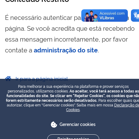
É necessário autenticar para visualizar essa
página. Se você acredita que está recebendo
essa mensagem incorretamente, por favor
contate a
administração do site
.
Ir para a página inicial
Para melhorar a sua experiência na plataforma e prover serviços
personalizados, utilizamos cookies.
Ao aceitar, você terá acesso a todas as
funcionalidades do site. Se clicar em "Rejeitar Cookies", os cookies que nã
forem estritamente necessários serão desativados.
Para escolher quais que
autorizar, clique em "Gerenciar cookies". Saiba mais em nossa
Declaração d
Cookies
.
Gerenciar cookies
Rejeitar cookies