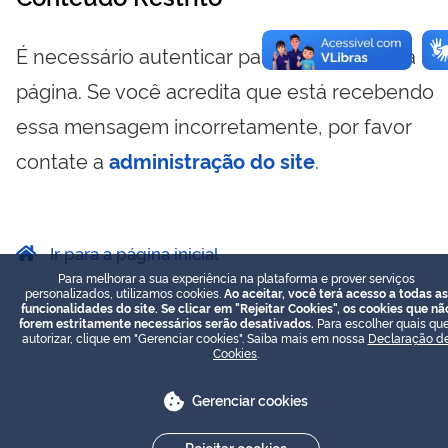
É necessário autenticar para visualizar essa
página. Se você acredita que está recebendo
essa mensagem incorretamente, por favor
contate a
administração do site
.
Ir para a página inicial
Para melhorar a sua experiência na plataforma e prover serviços
personalizados, utilizamos cookies.
Ao aceitar, você terá acesso a todas as
funcionalidades do site. Se clicar em "Rejeitar Cookies", os cookies que nã
forem estritamente necessários serão desativados.
Para escolher quais que
autorizar, clique em "Gerenciar cookies". Saiba mais em nossa
Declaração d
Cookies
.
Gerenciar cookies
Rejeitar cookies