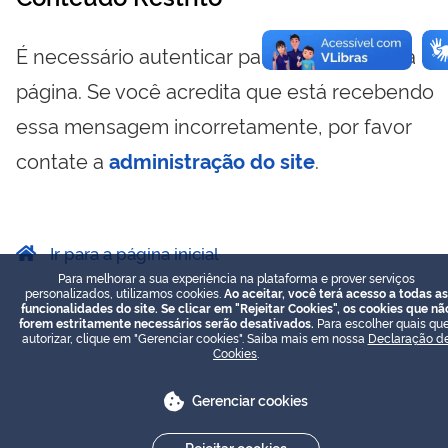
É necessário autenticar para visualizar essa
página. Se você acredita que está recebendo
essa mensagem incorretamente, por favor
contate a
administração do site
.
Ir para a página inicial
Para melhorar a sua experiência na plataforma e prover serviços
personalizados, utilizamos cookies.
Ao aceitar, você terá acesso a todas as
funcionalidades do site. Se clicar em "Rejeitar Cookies", os cookies que nã
forem estritamente necessários serão desativados.
Para escolher quais que
autorizar, clique em "Gerenciar cookies". Saiba mais em nossa
Declaração d
Cookies
.
Gerenciar cookies
Rejeitar cookies