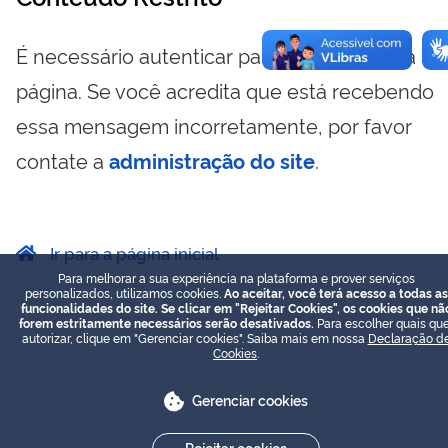
É necessário autenticar para visualizar essa
página. Se você acredita que está recebendo
essa mensagem incorretamente, por favor
contate a
administração do site
.
Ir para a página inicial
Para melhorar a sua experiência na plataforma e prover serviços
personalizados, utilizamos cookies.
Ao aceitar, você terá acesso a todas as
funcionalidades do site. Se clicar em "Rejeitar Cookies", os cookies que nã
forem estritamente necessários serão desativados.
Para escolher quais que
autorizar, clique em "Gerenciar cookies". Saiba mais em nossa
Declaração d
Cookies
.
Gerenciar cookies
Rejeitar cookies