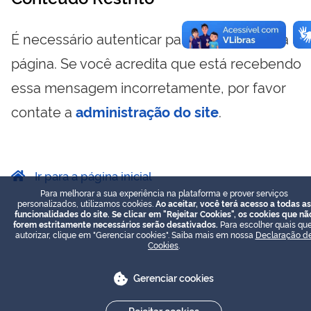
É necessário autenticar para visualizar essa
página. Se você acredita que está recebendo
essa mensagem incorretamente, por favor
contate a
administração do site
.
Ir para a página inicial
Para melhorar a sua experiência na plataforma e prover serviços
personalizados, utilizamos cookies.
Ao aceitar, você terá acesso a todas as
funcionalidades do site. Se clicar em "Rejeitar Cookies", os cookies que nã
forem estritamente necessários serão desativados.
Para escolher quais que
autorizar, clique em "Gerenciar cookies". Saiba mais em nossa
Declaração d
Cookies
.
Gerenciar cookies
Rejeitar cookies