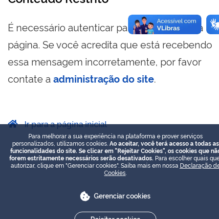
É necessário autenticar para visualizar essa
página. Se você acredita que está recebendo
essa mensagem incorretamente, por favor
contate a
administração do site
.
Ir para a página inicial
Para melhorar a sua experiência na plataforma e prover serviços
personalizados, utilizamos cookies.
Ao aceitar, você terá acesso a todas as
funcionalidades do site. Se clicar em "Rejeitar Cookies", os cookies que nã
forem estritamente necessários serão desativados.
Para escolher quais que
autorizar, clique em "Gerenciar cookies". Saiba mais em nossa
Declaração d
Cookies
.
Gerenciar cookies
Rejeitar cookies