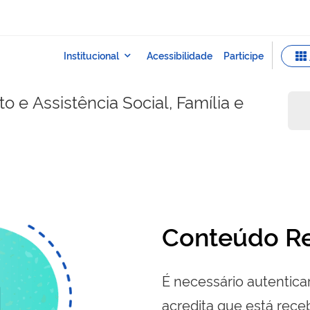
 e Assistência Social, Família e
Conteúdo Re
É necessário autenticar
acredita que está re