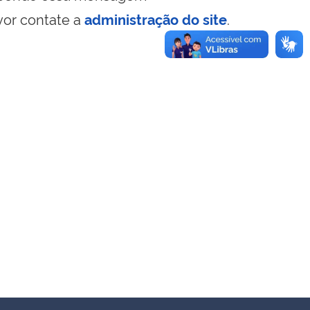
vor contate a
administração do site
.