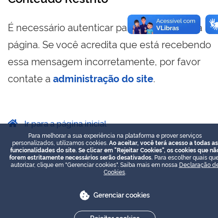
É necessário autenticar para visualizar essa
página. Se você acredita que está recebendo
essa mensagem incorretamente, por favor
contate a
administração do site
.
Ir para a página inicial
Para melhorar a sua experiência na plataforma e prover serviços
personalizados, utilizamos cookies.
Ao aceitar, você terá acesso a todas as
funcionalidades do site. Se clicar em "Rejeitar Cookies", os cookies que nã
forem estritamente necessários serão desativados.
Para escolher quais que
autorizar, clique em "Gerenciar cookies". Saiba mais em nossa
Declaração d
Cookies
.
Gerenciar cookies
Rejeitar cookies