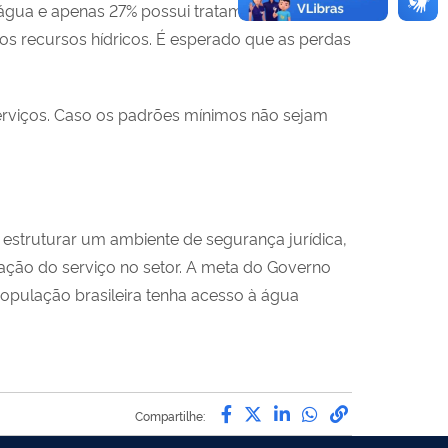
 água e apenas 27% possui tratamento de
dos recursos hídricos. É esperado que as perdas
erviços. Caso os padrões mínimos não sejam
estruturar um ambiente de segurança jurídica,
estação do serviço no setor. A meta do Governo
opulação brasileira tenha acesso à água
Compartilhe por Facebo
Compartilhe por Twit
Compartilhe por L
Compartilhe p
link para C
Compartilhe: