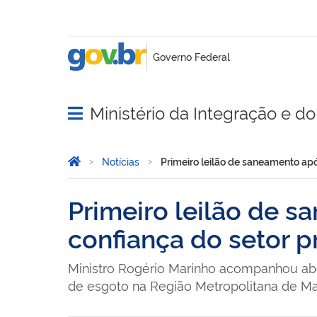
Ministério da Integração e 
Abrir menu principal de navegação
Você está aqui:
Página Inicial
Notícias
Primeiro leilão de saneamento apó
Primeiro leilão de 
confiança do setor pr
Ministro Rogério Marinho acompanhou abe
de esgoto na Região Metropolitana de M