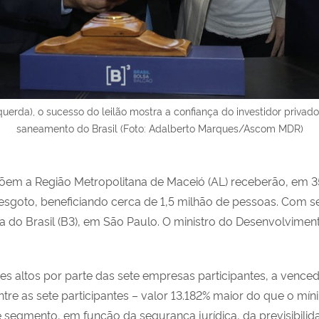
uerda), o sucesso do leilão mostra a confiança do investidor privado
saneamento do Brasil (Foto: Adalberto Marques/Ascom MDR)
õem a Região Metropolitana de Maceió (AL) receberão, em 35
 esgoto, beneficiando cerca de 1,5 milhão de pessoas. Com set
lsa do Brasil (B3), em São Paulo. O ministro do Desenvolvim
s altos por parte das sete empresas participantes, a venced
ntre as sete participantes – valor 13.182% maior do que o mín
ste segmento, em função da segurança jurídica, da previsibil