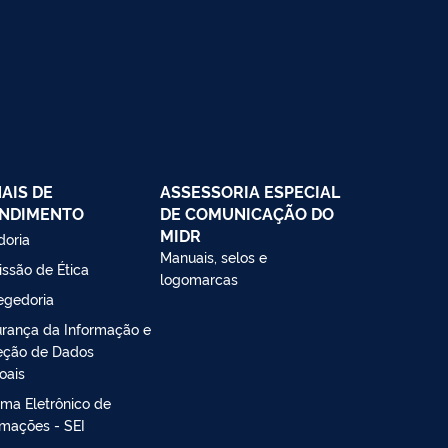
AIS DE
ASSESSORIA ESPECIAL
NDIMENTO
DE COMUNICAÇÃO DO
MIDR
doria
Manuais, selos e
ssão de Ética
logomarcas
egedoria
rança da Informação e
eção de Dados
oais
ema Eletrônico de
rmações - SEI