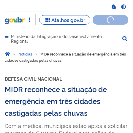
Ministério da Integração e do Desenvolvimento
Abrir menu principal de navegação
Regional
Você está aqui:
Página Inicial
Notícias
MIDR reconhece a situação de emergência em três
cidades castigadas pelas chuvas
DEFESA CIVIL NACIONAL
MIDR reconhece a situação de
emergência em três cidades
castigadas pelas chuvas
Com a medida, municípios estão aptos a solicitar
recursos do Governo Federal para ações de