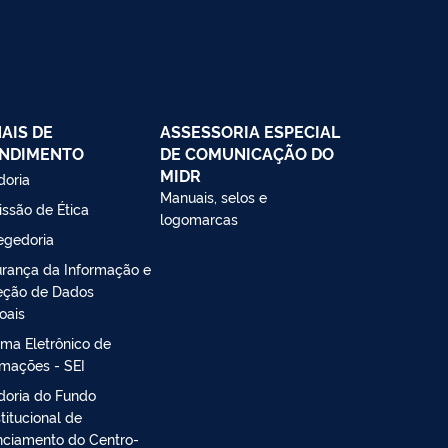
AIS DE
ASSESSORIA ESPECIAL
NDIMENTO
DE COMUNICAÇÃO DO
MIDR
doria
Manuais, selos e
ssão de Ética
logomarcas
egedoria
rança da Informação e
eção de Dados
oais
ema Eletrônico de
rmações - SEI
doria do Fundo
titucional de
nciamento do Centro-