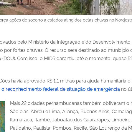
orça ações de socorro a estados atingidos pelas chuvas no Nordest
provados pelo Ministério da Integração e do Desenvolvimento Re
 por fortes chuvas. O recurso será destinado ao município d
ião (DOU). Com isso, o MIDR garantiu, até o momento, quase 
Góes havia aprovado R$ 1,1 milhão para ajuda humanitária e 
e
o reconhecimento federal de situação de emergência
no úl
Mais 22 cidades pernambucanas também obtiveram o rec
São elas: Abreu e Lima, Aliança, Buenos Aires, Camaragib
Itamaracá, Itambé, Jaboatão dos Guararapes, Limoeiro, 
Paudalho, Paulista, Pombos, Recife, São Lourenço da Ma