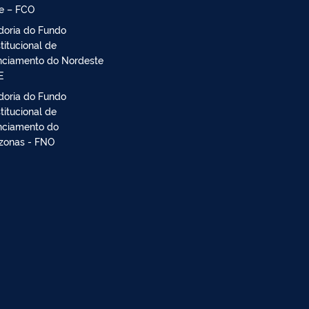
e – FCO
doria do Fundo
titucional de
nciamento do Nordeste
E
doria do Fundo
titucional de
nciamento do
onas - FNO