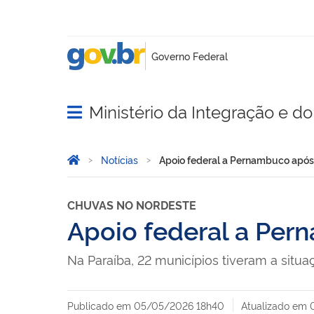
Ministério da Integração e 
Abrir menu principal de navegação
Você está aqui:
Página Inicial
Notícias
Apoio federal a Pernambuco após 
CHUVAS NO NORDESTE
Apoio federal a Per
Na Paraíba, 22 municípios tiveram a sit
Publicado em
05/05/2026 18h40
Atualizado em