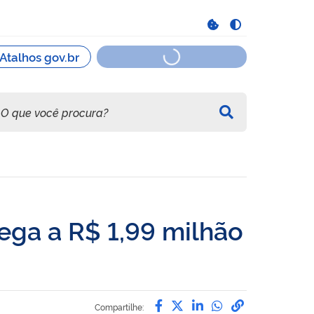
ega a R$ 1,99 milhão
Compartilhe por Facebo
Compartilhe por Twit
Compartilhe por L
Compartilhe p
link para C
Compartilhe: