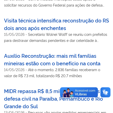
solicitar recursos do Governo Federal para ações de defesa
civil
Visita técnica intensifica reconstrução do RS
dois anos após enchentes
15/05/2026
-
Secretário Wolnei Wolff se reuniu com prefeitos
para destravar demandas pendentes e dar celeridade à
análise e aprovação de planos de trabalho
Auxílio Reconstrução: mais mil famílias
mineiras estão com o benefício na conta
14/05/2026
-
Até o momento, 2.836 famílias receberam o
valor de R$ 7,3 mil, totalizando R$ 20,7 milhões
MIDR repassa R$ 8,5 milhões para ações de
defesa civil na Paraíba, Pernambuco e Rio
Grande do Sul
13/05/2026
-
Recursos vão apoiar medidas emergenciais em