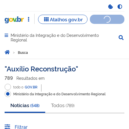
Ministério da Integração e do Desenvolvimento
Abrir menu principal de navegação
Regional
Você está aqui:
Página Inicial
Busca
Busca
Auxílio Reconstrução
789
Resultado
s
em
todo o
GOV.BR
Ministério da Integração e do Desenvolvimento Regional
Notícias
Todos
(
548
)
(
789
)
Filtrar