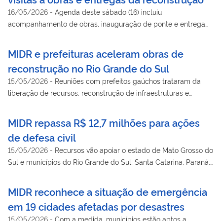
16/05/2026
-
Agenda deste sábado (16) incluiu
acompanhamento de obras, inauguração de ponte e entrega
de moradias para famílias atingidas pelas enchentes de 2024
MIDR e prefeituras aceleram obras de
reconstrução no Rio Grande do Sul
15/05/2026
-
Reuniões com prefeitos gaúchos trataram da
liberação de recursos, reconstrução de infraestruturas e
andamento de obras em execução
MIDR repassa R$ 12,7 milhões para ações
de defesa civil
15/05/2026
-
Recursos vão apoiar o estado de Mato Grosso do
Sul e municípios do Rio Grande do Sul, Santa Catarina, Paraná,
Amazonas, Pará, Tocantins, Acre, Maranhão, Bahia, Piauí e
Minas Gerais
MIDR reconhece a situação de emergência
em 19 cidades afetadas por desastres
15/05/2026
-
Com a medida, municípios estão aptos a