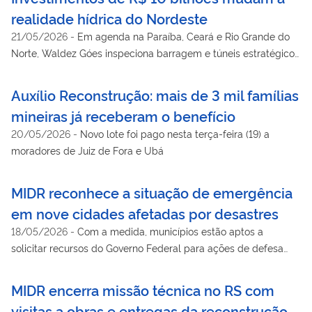
realidade hídrica do Nordeste
21/05/2026
-
Em agenda na Paraíba, Ceará e Rio Grande do
Norte, Waldez Góes inspeciona barragem e túneis estratégicos
que vão levar água e desenvolvimento para o semiárido
Auxílio Reconstrução: mais de 3 mil famílias
mineiras já receberam o benefício
20/05/2026
-
Novo lote foi pago nesta terça-feira (19) a
moradores de Juiz de Fora e Ubá
MIDR reconhece a situação de emergência
em nove cidades afetadas por desastres
18/05/2026
-
Com a medida, municípios estão aptos a
solicitar recursos do Governo Federal para ações de defesa
civil
MIDR encerra missão técnica no RS com
visitas a obras e entregas da reconstrução