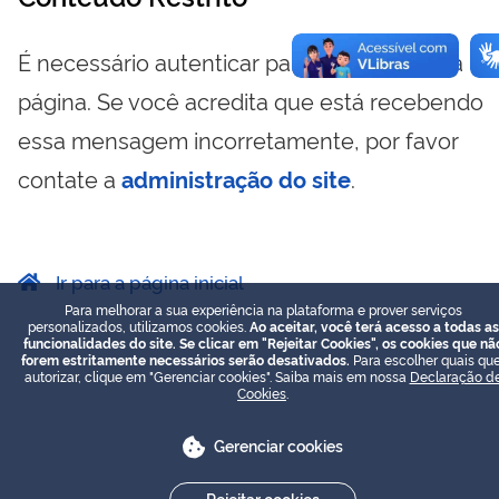
É necessário autenticar para visualizar essa
página. Se você acredita que está recebendo
essa mensagem incorretamente, por favor
contate a
administração do site
.
Ir para a página inicial
Para melhorar a sua experiência na plataforma e prover serviços
personalizados, utilizamos cookies.
Ao aceitar, você terá acesso a todas as
funcionalidades do site. Se clicar em "Rejeitar Cookies", os cookies que nã
forem estritamente necessários serão desativados.
Para escolher quais que
autorizar, clique em "Gerenciar cookies". Saiba mais em nossa
Declaração d
Cookies
.
Gerenciar cookies
Rejeitar cookies