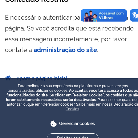
É necessário autenticar para visualizar essa
página. Se você acredita que está recebendo
essa mensagem incorretamente, por favor
contate a
administração do site
.
Ir para a página inicial
Para melhorar a sua experiência na plataforma e prover serviços
personalizados, utilizamos cookies.
Ao aceitar, você terá acesso a todas as
funcionalidades do site. Se clicar em "Rejeitar Cookies", os cookies que nã
forem estritamente necessários serão desativados.
Para escolher quais que
autorizar, clique em "Gerenciar cookies". Saiba mais em nossa
Declaração d
Cookies
.
Gerenciar cookies
Rejeitar cookies