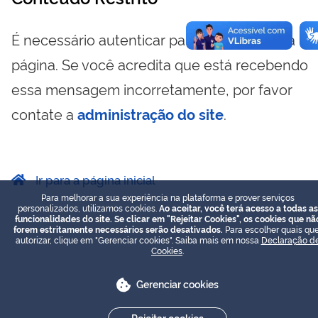
É necessário autenticar para visualizar essa
página. Se você acredita que está recebendo
essa mensagem incorretamente, por favor
contate a
administração do site
.
Ir para a página inicial
Para melhorar a sua experiência na plataforma e prover serviços
personalizados, utilizamos cookies.
Ao aceitar, você terá acesso a todas as
funcionalidades do site. Se clicar em "Rejeitar Cookies", os cookies que nã
forem estritamente necessários serão desativados.
Para escolher quais que
autorizar, clique em "Gerenciar cookies". Saiba mais em nossa
Declaração d
Cookies
.
Gerenciar cookies
Rejeitar cookies