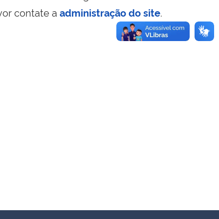
vor contate a
administração do site
.