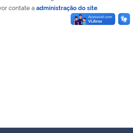
vor contate a
administração do site
.