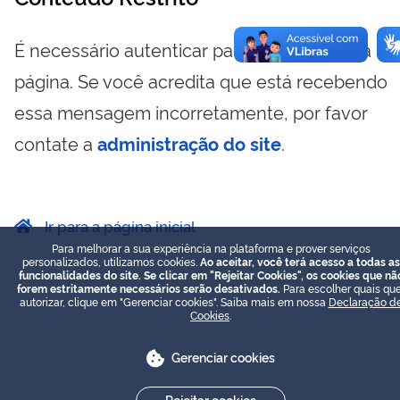
É necessário autenticar para visualizar essa
página. Se você acredita que está recebendo
essa mensagem incorretamente, por favor
contate a
administração do site
.
Ir para a página inicial
Para melhorar a sua experiência na plataforma e prover serviços
personalizados, utilizamos cookies.
Ao aceitar, você terá acesso a todas as
funcionalidades do site. Se clicar em "Rejeitar Cookies", os cookies que nã
forem estritamente necessários serão desativados.
Para escolher quais que
autorizar, clique em "Gerenciar cookies". Saiba mais em nossa
Declaração d
Cookies
.
Gerenciar cookies
Rejeitar cookies