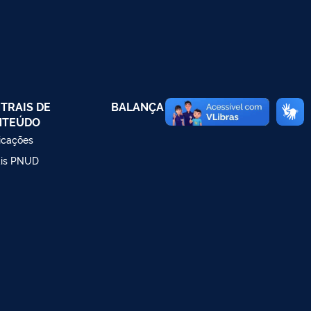
TRAIS DE
BALANÇA COMERCIAL
NTEÚDO
icações
ais PNUD