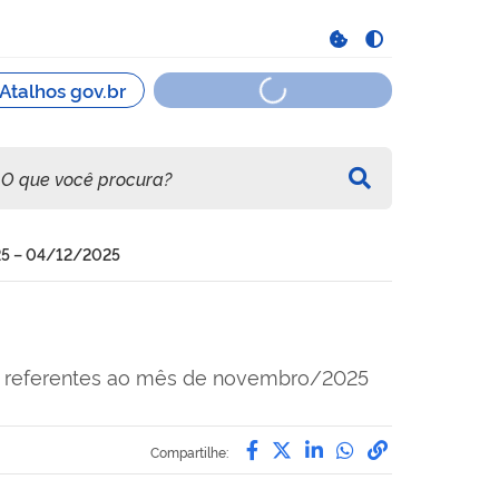
25 – 04/12/2025
ior referentes ao mês de novembro/2025
Compartilhe por Facebo
Compartilhe por Twit
Compartilhe por L
Compartilhe p
link para C
Compartilhe: