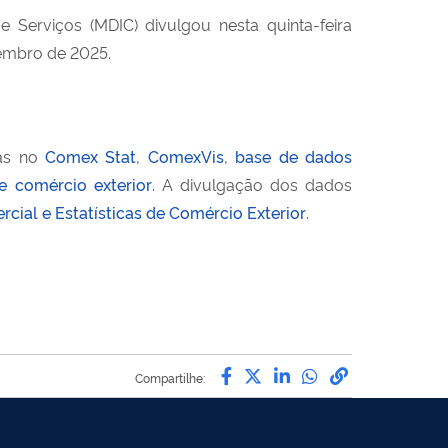
e Serviços (MDIC) divulgou nesta quinta-feira
mbro de 2025.
das no
Comex Stat
,
ComexVis
,
base de dados
de comércio exterior
. A divulgação dos dados
ial e Estatísticas de Comércio Exterior
.
Compartilhe por Facebo
Compartilhe por Twit
Compartilhe por L
Compartilhe p
link para C
Compartilhe: