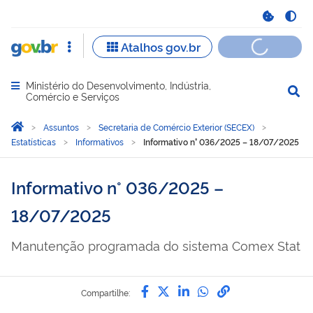
Ministério do Desenvolvimento, Indústria,
Abrir menu principal de navegação
Comércio e Serviços
Você está aqui:
Página Inicial
Assuntos
Secretaria de Comércio Exterior (SECEX)
Estatísticas
Informativos
Informativo n° 036/2025 – 18/07/2025
Informativo n° 036/2025 –
18/07/2025
Manutenção programada do sistema Comex Stat
Compartilhe por Facebook
Compartilhe por Twitter
Compartilhe por Lin
Compartilhe por
link para Copi
Compartilhe: