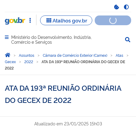
Ministério do Desenvolvimento, Indústria,
Abrir menu principal de navegação
Comércio e Serviços
Você está aqui:
Página Inicial
Assuntos
Câmara de Comércio Exterior (Camex)
Atas
Gecex
2022
ATA DA 193ª REUNIÃO ORDINÁRIA DO GECEX DE
2022
ATA DA 193ª REUNIÃO ORDINÁRIA
DO GECEX DE 2022
Atualizado em
23/01/2025 15h03