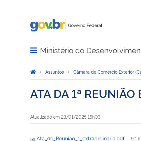
Ministério do Desenvolviment
Abrir menu principal de navegação
Você está aqui:
Página Inicial
Assuntos
Câmara de Comércio Exterior (
ATA DA 1ª REUNIÃO
Atualizado em
23/01/2025 15h03
Ata_de_Reuniao_1_extraordinaria.pdf
— 90 K