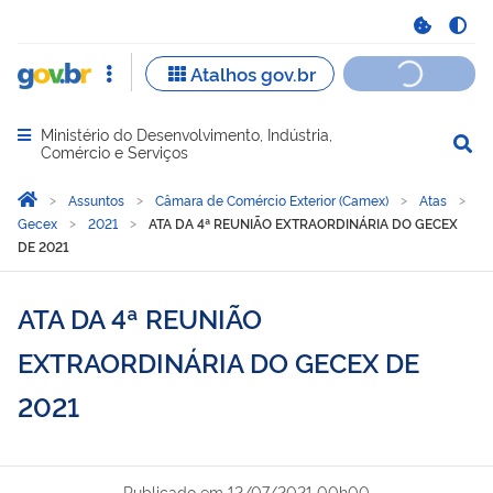
Ministério do Desenvolvimento, Indústria,
Abrir menu principal de navegação
Comércio e Serviços
Você está aqui:
Página Inicial
Assuntos
Câmara de Comércio Exterior (Camex)
Atas
Gecex
2021
ATA DA 4ª REUNIÃO EXTRAORDINÁRIA DO GECEX
DE 2021
ATA DA 4ª REUNIÃO
EXTRAORDINÁRIA DO GECEX DE
2021
Publicado em
12/07/2021 00h00