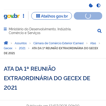
Ministério do Desenvolvimento, Indústria,
Abrir menu principal de navegação
Comércio e Serviços
Você está aqui:
Página Inicial
Assuntos
Câmara de Comércio Exterior (Camex)
Atas
Gecex
2021
ATA DA 1ª REUNIÃO EXTRAORDINÁRIA DO GECEX
DE 2021
ATA DA 1ª REUNIÃO
EXTRAORDINÁRIA DO GECEX DE
2021
Publicado em
12/07/2021 00h00