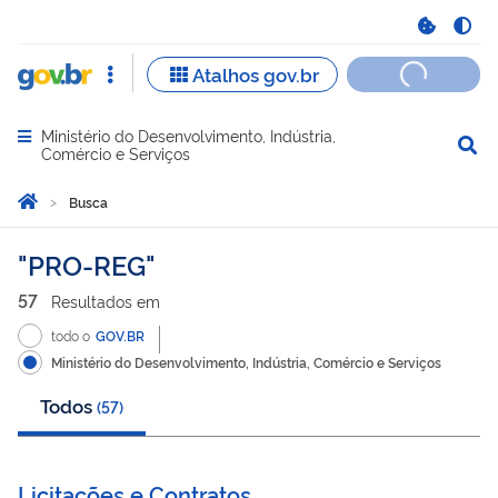
Ministério do Desenvolvimento, Indústria,
Abrir menu principal de navegação
Comércio e Serviços
Você está aqui:
Página Inicial
Busca
Busca
PRO-REG
57
Resultado
s
em
todo o
GOV.BR
Ministério do Desenvolvimento, Indústria, Comércio e Serviços
Todos
(
57
)
Licitações e Contratos