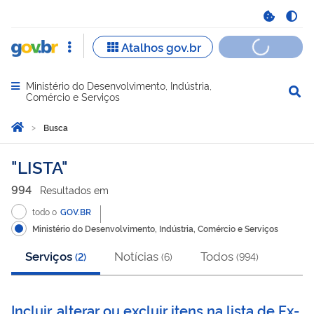
Ministério do Desenvolvimento, Indústria,
Abrir menu principal de navegação
Comércio e Serviços
Você está aqui:
Página Inicial
Busca
Busca
LISTA
994
Resultado
s
em
todo o
GOV.BR
Ministério do Desenvolvimento, Indústria, Comércio e Serviços
Serviços
Notícias
Todos
(
2
)
(
6
)
(
994
)
Incluir, alterar ou excluir itens na lista de Ex-