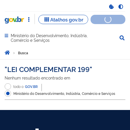
Ministério do Desenvolvimento, Indústria,
Abrir menu principal de navegação
Comércio e Serviços
Você está aqui:
Página Inicial
Busca
Busca
LEI COMPLEMENTAR 199
Nenhum resultado encontrado em
todo o
GOV.BR
Ministério do Desenvolvimento, Indústria, Comércio e Serviços