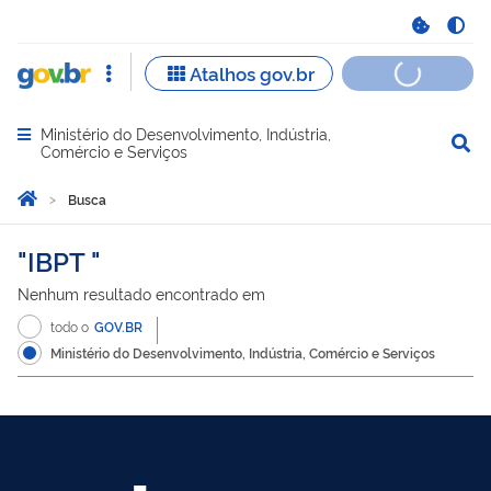
Ministério do Desenvolvimento, Indústria,
Abrir menu principal de navegação
Comércio e Serviços
Você está aqui:
Página Inicial
Busca
Busca
IBPT
Nenhum resultado encontrado em
todo o
GOV.BR
Ministério do Desenvolvimento, Indústria, Comércio e Serviços