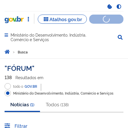
Ministério do Desenvolvimento, Indústria,
Abrir menu principal de navegação
Comércio e Serviços
Você está aqui:
Página Inicial
Busca
Busca
FÓRUM
138
Resultado
s
em
todo o
GOV.BR
Ministério do Desenvolvimento, Indústria, Comércio e Serviços
Notícias
Todos
(
1
)
(
138
)
Filtrar