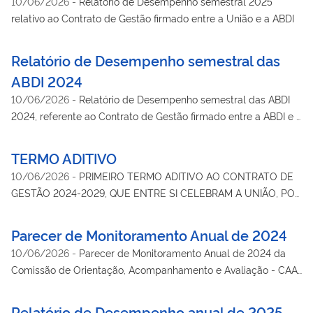
10/06/2026
-
Relatório de Desempenho semestral 2025
relativo ao Contrato de Gestão firmado entre a União e a ABDI
Relatório de Desempenho semestral das
ABDI 2024
10/06/2026
-
Relatório de Desempenho semestral das ABDI
2024, referente ao Contrato de Gestão firmado entre a ABDI e a
União.
TERMO ADITIVO
10/06/2026
-
PRIMEIRO TERMO ADITIVO AO CONTRATO DE
GESTÃO 2024-2029, QUE ENTRE SI CELEBRAM A UNIÃO, POR
INTERMÉDIO DO MINISTÉRIO DO DESENVOLVIMENTO,
INDÚSTRIA, COMÉRCIO E SERVIÇOS, E O SERVIÇO SOCIAL
Parecer de Monitoramento Anual de 2024
AUTÔNOMO AGÊNCIA BRASILEIRA DE DESENVOLVIMENTO
10/06/2026
-
Parecer de Monitoramento Anual de 2024 da
INDUSTRIAL - ABDI.
Comissão de Orientação, Acompanhamento e Avaliação - CAA
do Contrato de Gestão firmado entre a União e a ABDI.
Relatório de Desempenho anual de 2025