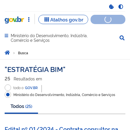
Ministério do Desenvolvimento, Indústria,
Abrir menu principal de navegação
Comércio e Serviços
Você está aqui:
Página Inicial
Busca
Busca
ESTRATÉGIA BIM
25
Resultado
s
em
todo o
GOV.BR
Ministério do Desenvolvimento, Indústria, Comércio e Serviços
Todos
(
25
)
Edital nº 01/2024 - Contrata consultor na