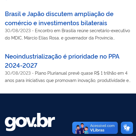
Brasil e Japão discutem ampliação de
comércio e investimentos bilaterais
30/08/2023
-
Encontro em Brasília reúne secretário-executivo
do MDIC, Márcio Elias Rosa, e governador da Província
japonesa de Aichi, Ohmura Hideaki
Neoindustrialização é prioridade no PPA
2024-2027
30/08/2023
-
Plano Plurianual prevê quase R$ 1 trilhão em 4
anos para iniciativas que promovam inovação, produtividade e
competitividade para uma economia verde, diversificada e
adensada