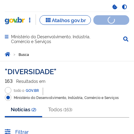
Ministério do Desenvolvimento, Indústria,
Abrir menu principal de navegação
Comércio e Serviços
Você está aqui:
Página Inicial
Busca
Busca
DIVERSIDADE
163
Resultado
s
em
todo o
GOV.BR
Ministério do Desenvolvimento, Indústria, Comércio e Serviços
Notícias
Todos
(
2
)
(
163
)
Filtrar