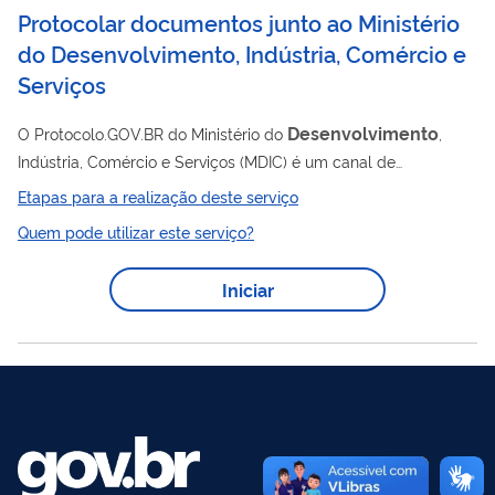
Protocolar documentos junto ao Ministério
do Desenvolvimento, Indústria, Comércio e
Serviços
Desenvolvimento
O Protocolo.GOV.BR do Ministério do
,
Indústria, Comércio e Serviços (MDIC) é um canal de
atendimento que possibilita o envio de solicitações,
Etapas para a realização deste serviço
requerimentos, pedidos e documentos em geral de forma
Quem pode utilizar este serviço?
eletrônica, sem a necessidade de deslocamento presencial ao
setor de Protocolo do MDIC ou o envio de correspondência
Iniciar
postal. Acesse a Cartilha do Protocolo GOV.BR para verificar o
passo a passo e demais orientações sobre o serviço.
Atenção: em cumprimento ao que estabelece a...