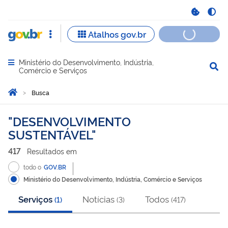
Ministério do Desenvolvimento, Indústria,
Abrir menu principal de navegação
Comércio e Serviços
Você está aqui:
Página Inicial
Busca
Busca
DESENVOLVIMENTO
SUSTENTÁVEL
417
Resultado
s
em
todo o
GOV.BR
Ministério do Desenvolvimento, Indústria, Comércio e Serviços
Serviços
Notícias
Todos
(
1
)
(
3
)
(
417
)