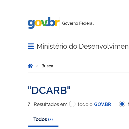
Ministério do Desenvolviment
Abrir menu principal de navegação
Você está aqui:
Página Inicial
Busca
Busca
DCARB
Resultado
s
em
todo o
7
GOV.BR
Todos
(
7
)