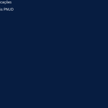
icações
ais PNUD