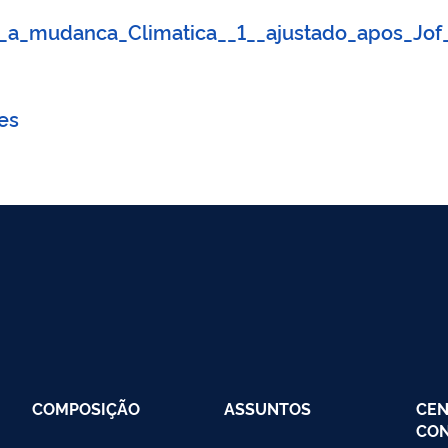
a_mudanca_Climatica__1__ajustado_apos_Jof__
es
COMPOSIÇÃO
ASSUNTOS
CEN
CO