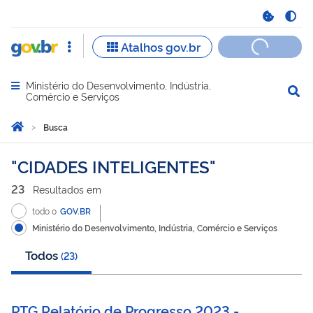
Ministério do Desenvolvimento, Indústria,
Abrir menu principal de navegação
Comércio e Serviços
Você está aqui:
Página Inicial
Busca
Busca
CIDADES INTELIGENTES
23
Resultado
s
em
todo o
GOV.BR
Ministério do Desenvolvimento, Indústria, Comércio e Serviços
Todos
(
23
)
PTG Relatório de Progresso 2023 -