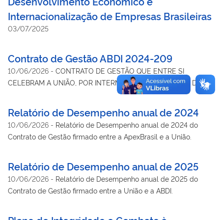
Desenvolvimento Econômico e
Internacionalização de Empresas Brasileiras
03/07/2025
Contrato de Gestão ABDI 2024-209
10/06/2026
-
CONTRATO DE GESTÃO QUE ENTRE SI
CELEBRAM A UNIÃO, POR INTERMÉDIO DO MINISTÉRIO DO
DESENVOLVIMENTO, INDÚSTRIA, COMÉRCIO E SERVIÇOS -
MDIC E O SERVIÇO SOCIAL AUTÔNOMO AGÊNCIA
Relatório de Desempenho anual de 2024
BRASILEIRA DE DESENVOLVIMENTO INDUSTRIAL - ABDI.
10/06/2026
-
Relatório de Desempenho anual de 2024 do
Contrato de Gestão firmado entre a ApexBrasil e a União.
Relatório de Desempenho anual de 2025
10/06/2026
-
Relatório de Desempenho anual de 2025 do
Contrato de Gestão firmado entre a União e a ABDI.
Plano de Integridade e Combate à