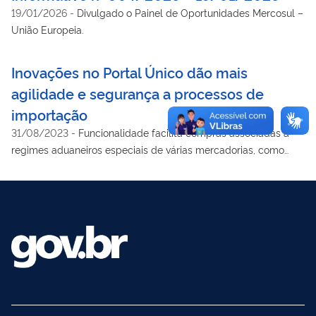
19/01/2026
-
Divulgado o Painel de Oportunidades Mercosul –
União Europeia.
Inovações no Portal Único dão mais
agilidade e segurança a processos de
importação
31/08/2023
-
Funcionalidade facilita compras associadas a
regimes aduaneiros especiais de várias mercadorias, como
insumos e bens de capital