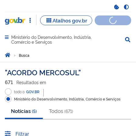
Ministério do Desenvolvimento, Indústria,
Abrir menu principal de navegação
Comércio e Serviços
Você está aqui:
Página Inicial
Busca
Busca
ACORDO MERCOSUL
671
Resultado
s
em
todo o
GOV.BR
Ministério do Desenvolvimento, Indústria, Comércio e Serviços
Notícias
Todos
(
5
)
(
671
)
Filtrar