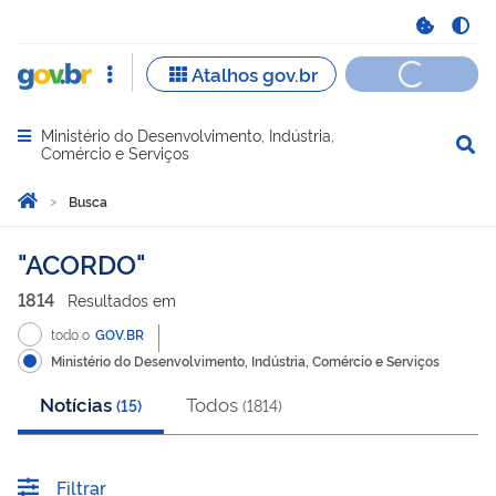
Ministério do Desenvolvimento, Indústria,
Abrir menu principal de navegação
Comércio e Serviços
Você está aqui:
Página Inicial
Busca
Busca
ACORDO
1814
Resultado
s
em
todo o
GOV.BR
Ministério do Desenvolvimento, Indústria, Comércio e Serviços
Notícias
Todos
(
15
)
(
1814
)
Filtrar