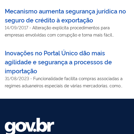
Mecanismo aumenta segurança jurídica no
seguro de crédito à exportação
14/09/2017
-
Alteração explicita procedimentos para
empresas envolvidas com corrupção e torna mais fácil
recuperação de valores
Inovações no Portal Único dão mais
agilidade e segurança a processos de
importação
31/08/2023
-
Funcionalidade facilita compras associadas a
regimes aduaneiros especiais de várias mercadorias, como
insumos e bens de capital