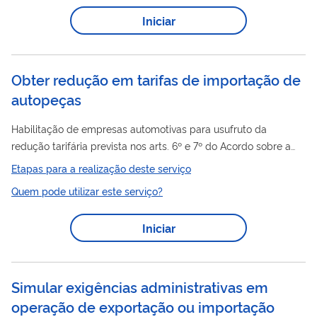
(CT-1); 2) Reduções temporárias por razões de
Iniciar
desabastecimento ( Resolução GMC N° 49/19 ); 3) Lista
Brasileira de Exceção à TEC (LETEC); ou 4) Lista de Exceções
de Bens de Informática e Telecomunicações...
Obter redução em tarifas de importação de
autopeças
Habilitação de empresas automotivas para usufruto da
redução tarifária prevista nos arts. 6º e 7º do Acordo sobre a
Política Automotiva Comum firmado entre Brasil e Argentina,
Etapas para a realização deste serviço
anexo ao 38º Protocolo Adicional ao Acordo de
Quem pode utilizar este serviço?
Complementação Econômica nº 14, internalizado na ordem
jurídica nacional pelo Decreto nº 6.500, de 2 de julho de 2008,
Iniciar
e na Resolução Gecex nº 368, de 20 de julho de 2022,
conforme disposto na Portaria MDIC nº 86, de 16 de abril de
2024.
Simular exigências administrativas em
operação de exportação ou importação