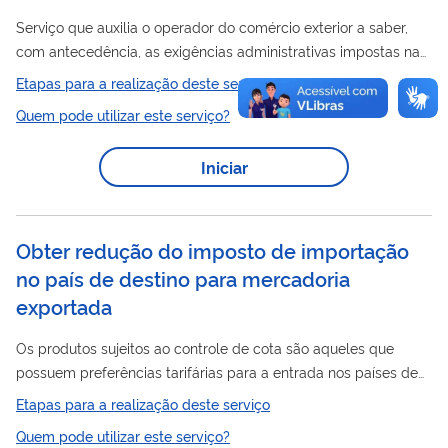
Serviço que auxilia o operador do comércio exterior a saber,
com antecedência, as exigências administrativas impostas na
importação
operação de exportação ou de
de um
Etapas para a realização deste serviço
determinado produto. A simulação é feita com base nas
Quem pode utilizar este serviço?
informações básicas da operação inseridas pelas pessoas
usuárias, como Nomenclatura Comum do Mercosul ( NC M) do
Iniciar
produto e país de destino. O resultado levará em conta as
regras vigentes no Tratamento Administrativo de Exportação
Importação
ou
. Logo após a confirmação,...
Obter redução do imposto de importação
no país de destino para mercadoria
exportada
Os produtos sujeitos ao controle de cota são aqueles que
possuem preferências tarifárias para a entrada nos países de
destino das exportações das mercadorias e devem ter o
Etapas para a realização deste serviço
controle das quantidades monitoradas pelo país de origem.
Quem pode utilizar este serviço?