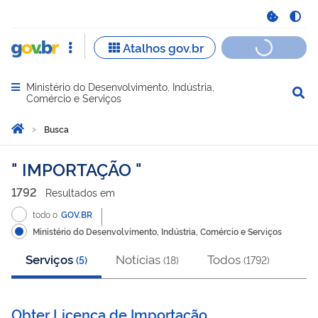
Ministério do Desenvolvimento, Indústria,
Abrir menu principal de navegação
Comércio e Serviços
Você está aqui:
Página Inicial
Busca
Busca
IMPORTAÇÃO
1792
Resultado
s
em
todo o
GOV.BR
Ministério do Desenvolvimento, Indústria, Comércio e Serviços
Serviços
Notícias
Todos
(
5
)
(
18
)
(
1792
)
Obter Licença de Importação