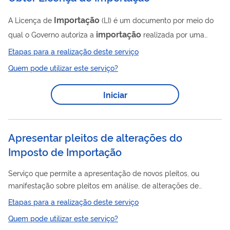
Importação
A Licença de
(LI) é um documento por meio do
importação
qual o Governo autoriza a
realizada por uma
empresa ou pessoa física, mediante verificação do
Etapas para a realização deste serviço
cumprimento de normas legais e administrativas. Ela é
Quem pode utilizar este serviço?
importação
necessária quando a
que se pretende realizar
está sujeita à anuência de um ou mais órgãos anuentes (como
Iniciar
Departamento de Operações de Comércio Exterior, Agência
Nacional de Vigilância Sanitária, Ministério da Agricultura e
Pecuária, Inmetro, entre outros).
Apresentar pleitos de alterações do
Imposto de Importação
Serviço que permite a apresentação de novos pleitos, ou
manifestação sobre pleitos em análise, de alterações de
Importação
alíquotas do Imposto de
aplicadas pelo Brasil, ou
Etapas para a realização deste serviço
pelo Mercosul, nos seguintes instrumentos: 1) Alteração
Quem pode utilizar este serviço?
definitiva da TEC/NCM no Comitê Técnico N°1 do Mercosul