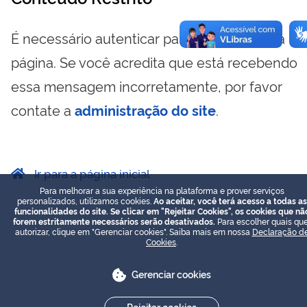
É necessário autenticar para visualizar essa
página. Se você acredita que está recebendo
essa mensagem incorretamente, por favor
contate a
administração do site
.
Ir para a página inicial
Para melhorar a sua experiência na plataforma e prover serviços
personalizados, utilizamos cookies.
Ao aceitar, você terá acesso a todas as
funcionalidades do site. Se clicar em "Rejeitar Cookies", os cookies que nã
forem estritamente necessários serão desativados.
Para escolher quais que
autorizar, clique em "Gerenciar cookies". Saiba mais em nossa
Declaração d
Cookies
.
Gerenciar cookies
Rejeitar cookies