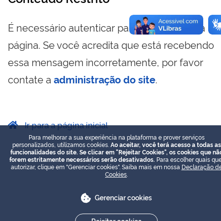
É necessário autenticar para visualizar essa
página. Se você acredita que está recebendo
essa mensagem incorretamente, por favor
contate a
administração do site
.
Ir para a página inicial
Para melhorar a sua experiência na plataforma e prover serviços
personalizados, utilizamos cookies.
Ao aceitar, você terá acesso a todas as
funcionalidades do site. Se clicar em "Rejeitar Cookies", os cookies que nã
forem estritamente necessários serão desativados.
Para escolher quais que
autorizar, clique em "Gerenciar cookies". Saiba mais em nossa
Declaração d
Cookies
.
Gerenciar cookies
Rejeitar cookies