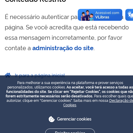
É necessário autenticar para visualizar essa
página. Se você acredita que está recebendo
essa mensagem incorretamente, por favor
contate a
administração do site
.
Ir para a página inicial
Para melhorar a sua experiência na plataforma e prover serviços
personalizados, utilizamos cookies.
Ao aceitar, você terá acesso a todas as
funcionalidades do site. Se clicar em "Rejeitar Cookies", os cookies que nã
forem estritamente necessários serão desativados.
Para escolher quais que
autorizar, clique em "Gerenciar cookies". Saiba mais em nossa
Declaração d
Cookies
.
Gerenciar cookies
Rejeitar cookies